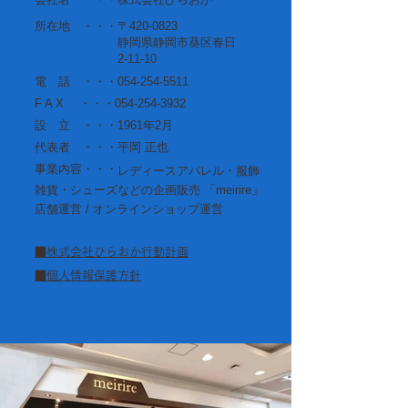
所在地 ・・・〒420-0823
静岡県静岡市葵区春日
2-11-10
電 話 ・・・054-254-5511
F A X ・・・054-254-3932
設 立 ・・・1961年2月
代表者 ・・・平岡 正也
​事業内容・・・
レディースアパレル・服飾
雑貨・シューズなどの企画販売 「meirire」
店舗運営 / オンラインショップ運営
■株式会社ひらおか行動計画​
■個人情報保護方
針