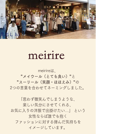
見出し h1
meirireは、
”メイウール（とても良い）”
と
”スーリール（笑顔・ほほえみ）”
の
2つの言葉を合わせて
ネーミングしました。
「思わず微笑んでしまうような、
楽しい気分にさせてくれる、
お気に入りの洋服で出掛けたい…」 という
女性ならば誰でも抱く
ファッションに対する
弾んだ気持ちを
イメージしています。