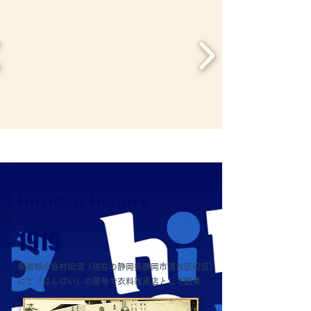
Hiraoka History
1919
庵原郡小島村但沼（現在の静岡県静岡市清水区但沼）
にて「はんばい」の屋号で衣料雑貨店として創業