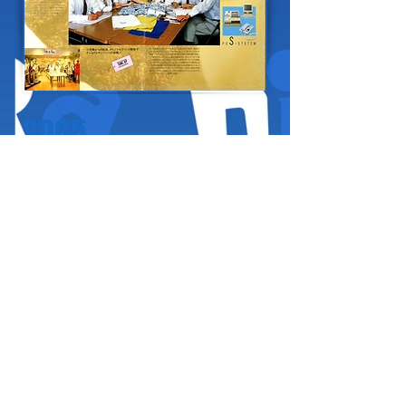
2005
「meirire（メイリールー）」としての出店を
スタート
静岡県内・・・11店舗
愛知県内・・・8店舗
山梨県内・・・4店舗
三重県内・・・1店舗
香川県内・・・1店舗
2008
モール型ショッピングセンターへの出店を開始