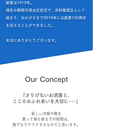
創業は1919年。
現在の静岡市清水区但沼で、衣料雑貨店として
始まり、おかげさまで2019年には創業100周年
を迎えることができました。
本当にありがとうございます。
Our Concept
「さりげないお
洒
落と、
こころのふれあいを大切に･･･」
新しい洋服や靴を
買って
帰る家までの時間は、
誰でもワクワクするものだと思います。