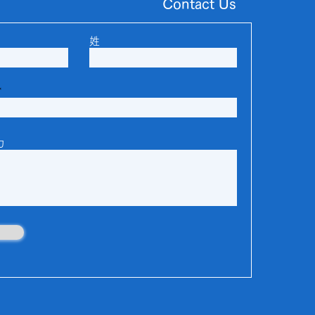
Contact Us
姓
力