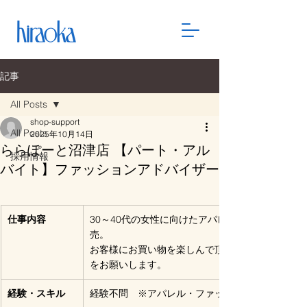
記事
All Posts
shop-support
All Posts
2025年10月14日
ららぽーと沼津店 【パート・アル
採用情報
バイト】ファッションアドバイザー
仕事内容
30～40代の女性に向けたアパレル＆ファッション
売。
お客様にお買い物を楽しんで頂くためのお手伝い
をお願いします。
経験・スキル
経験不問　※アパレル・ファッション業界経験者